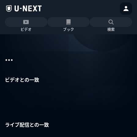
ビデオ
ブック
検索
...
ビデオとの一致
ライブ配信との一致