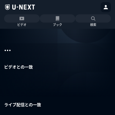
ビデオ
ブック
検索
...
ビデオとの一致
ライブ配信との一致