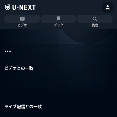
ビデオ
ブック
検索
...
ビデオとの一致
ライブ配信との一致