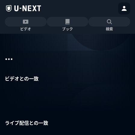
ビデオ
ブック
検索
...
ビデオとの一致
ライブ配信との一致