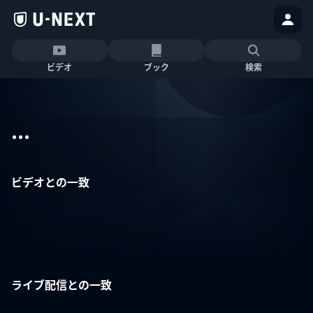
ビデオ
ブック
検索
...
ビデオとの一致
ライブ配信との一致