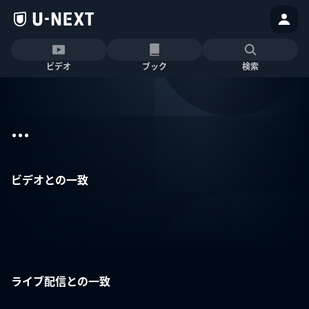
ビデオ
ブック
検索
...
ビデオとの一致
ライブ配信との一致