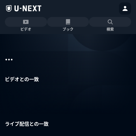
ビデオ
ブック
検索
...
ビデオとの一致
ライブ配信との一致