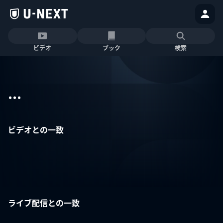
ビデオ
ブック
検索
...
ビデオとの一致
ライブ配信との一致