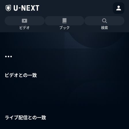
ビデオ
ブック
検索
...
ビデオとの一致
ライブ配信との一致