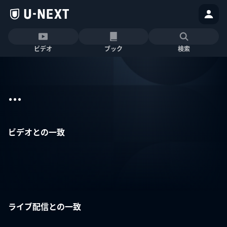
ビデオ
ブック
検索
...
ビデオとの一致
ライブ配信との一致