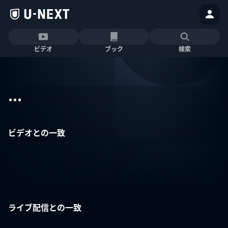
ビデオ
ブック
検索
...
ビデオとの一致
ライブ配信との一致