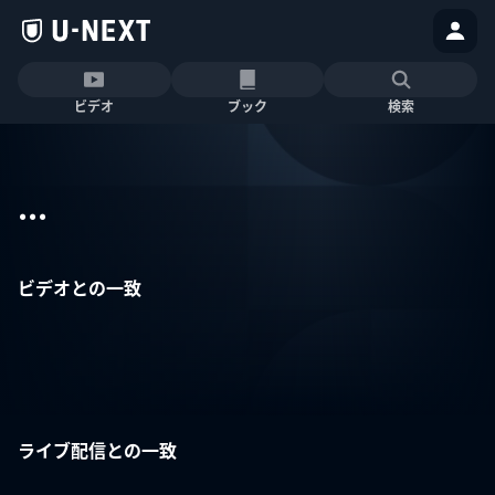
ビデオ
ブック
検索
...
ビデオとの一致
ライブ配信との一致