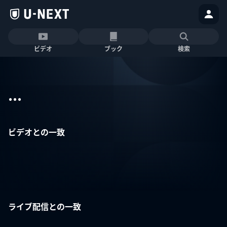
ビデオ
ブック
検索
...
ビデオとの一致
ライブ配信との一致