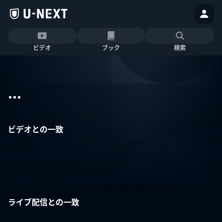
ビデオ
ブック
検索
...
ビデオとの一致
ライブ配信との一致