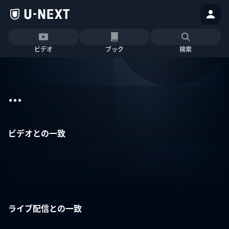
ビデオ
ブック
検索
...
ビデオとの一致
ライブ配信との一致