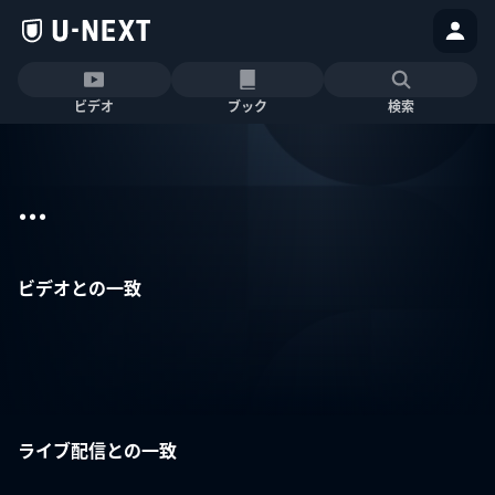
ビデオ
ブック
検索
...
ビデオとの一致
ライブ配信との一致