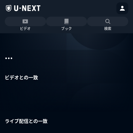
ビデオ
ブック
検索
...
ビデオとの一致
ライブ配信との一致