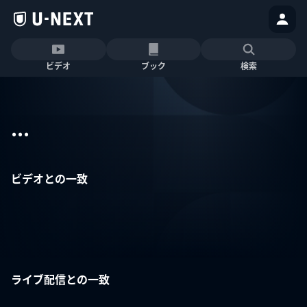
ビデオ
ブック
検索
...
ビデオとの一致
ライブ配信との一致