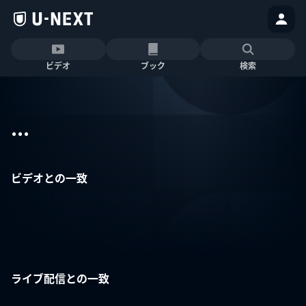
ビデオ
ブック
検索
...
ビデオとの一致
ライブ配信との一致