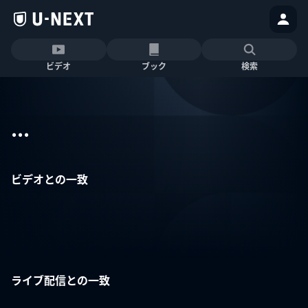
ビデオ
ブック
検索
...
ビデオとの一致
ライブ配信との一致