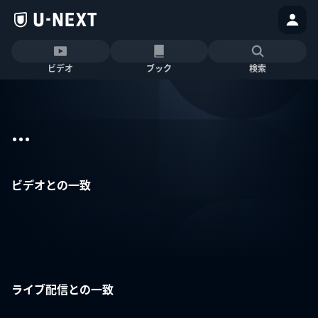
ビデオ
ブック
検索
...
ビデオとの一致
ライブ配信との一致