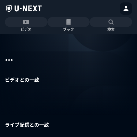
ビデオ
ブック
検索
...
ビデオとの一致
ライブ配信との一致