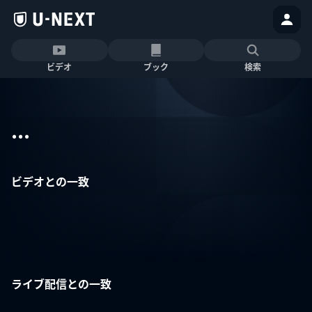
ビデオ
ブック
検索
...
ビデオとの一致
ライブ配信との一致