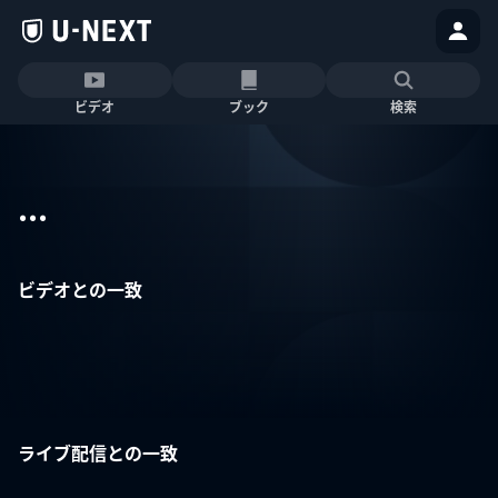
ビデオ
ブック
検索
...
ビデオとの一致
ライブ配信との一致