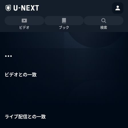
ビデオ
ブック
検索
...
ビデオとの一致
ライブ配信との一致