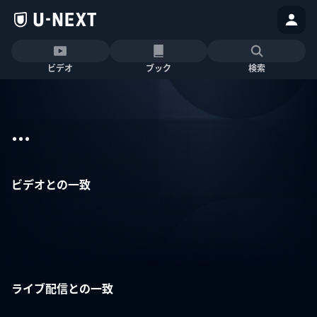
ビデオ
ブック
検索
...
ビデオとの一致
ライブ配信との一致