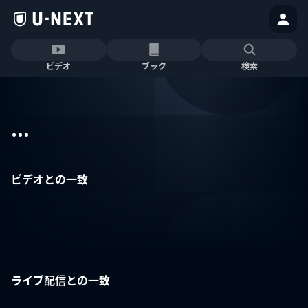
ビデオ
ブック
検索
...
ビデオとの一致
ライブ配信との一致