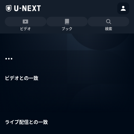
ビデオ
ブック
検索
...
ビデオとの一致
ライブ配信との一致