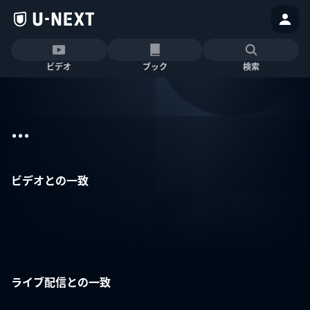
ビデオ
ブック
検索
...
ビデオとの一致
ライブ配信との一致