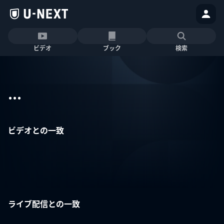
ビデオ
ブック
検索
...
ビデオとの一致
ライブ配信との一致