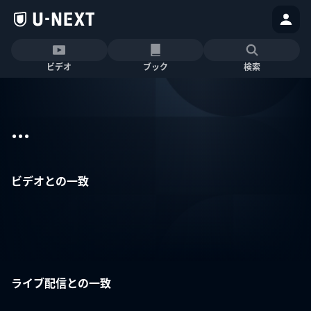
ビデオ
ブック
検索
...
ビデオとの一致
ライブ配信との一致