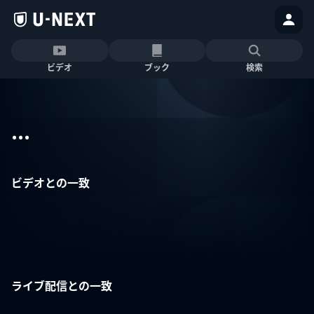
ビデオ
ブック
検索
...
ビデオとの一致
ライブ配信との一致