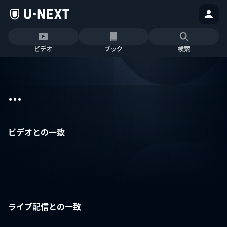
ビデオ
ブック
検索
...
ビデオとの一致
ライブ配信との一致