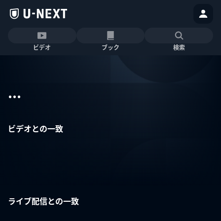
ビデオ
ブック
検索
...
ビデオとの一致
ライブ配信との一致