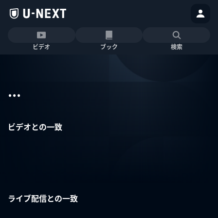
ビデオ
ブック
検索
...
ビデオとの一致
ライブ配信との一致