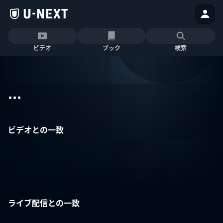
ビデオ
ブック
検索
...
ビデオとの一致
ライブ配信との一致