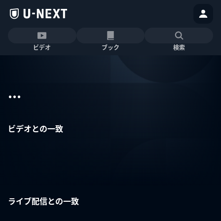
ビデオ
ブック
検索
...
ビデオとの一致
ライブ配信との一致