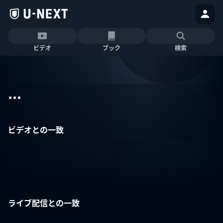
ビデオ
ブック
検索
...
ビデオとの一致
ライブ配信との一致