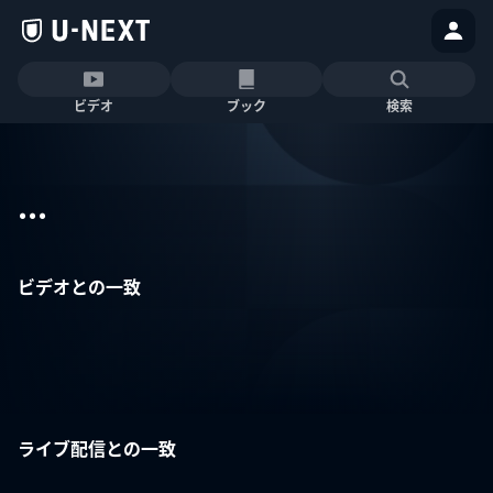
ビデオ
ブック
検索
...
ビデオとの一致
ライブ配信との一致