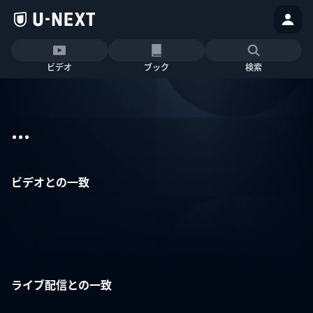
ビデオ
ブック
検索
...
ビデオとの一致
ライブ配信との一致