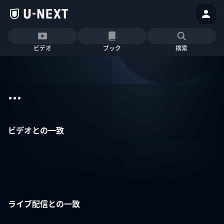
ビデオ
ブック
検索
...
ビデオとの一致
ライブ配信との一致