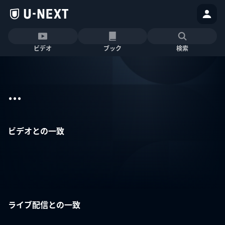
ビデオ
ブック
検索
...
ビデオとの一致
ライブ配信との一致