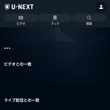
ビデオ
ブック
検索
...
ビデオとの一致
ライブ配信との一致