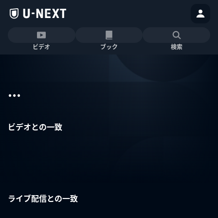
ビデオ
ブック
検索
...
ビデオとの一致
ライブ配信との一致