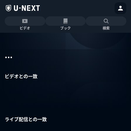
ビデオ
ブック
検索
...
ビデオとの一致
ライブ配信との一致