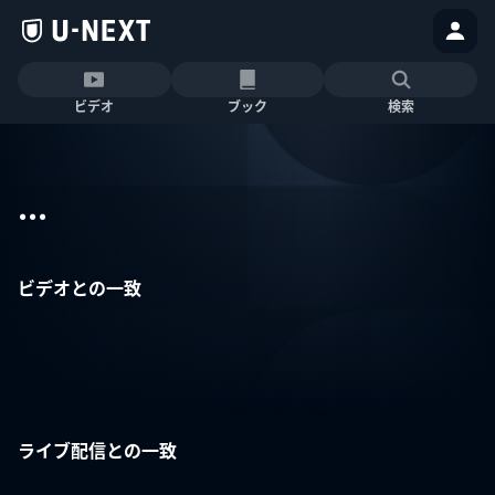
ビデオ
ブック
検索
...
ビデオとの一致
ライブ配信との一致