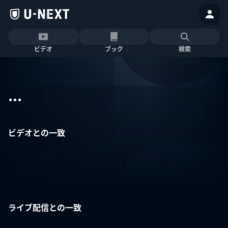
ビデオ
ブック
検索
...
ビデオとの一致
ライブ配信との一致