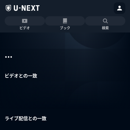
ビデオ
ブック
検索
...
ビデオとの一致
ライブ配信との一致