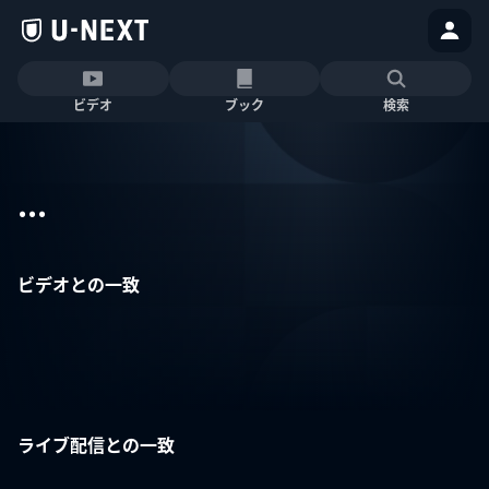
ビデオ
ブック
検索
...
ビデオとの一致
ライブ配信との一致