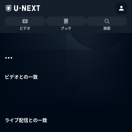
ビデオ
ブック
検索
...
ビデオとの一致
ライブ配信との一致